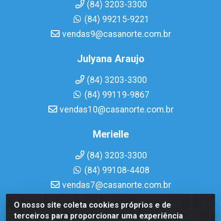
(84) 3203-3300
(84) 99215-9221
vendas9@casanorte.com.br
Julyana Araujo
(84) 3203-3300
(84) 99119-9867
vendas10@casanorte.com.br
Merielle
(84) 3203-3300
(84) 99108-4408
vendas7@casanorte.com.br
O nosso site coleta cookies próprios e de
Casa Norte LTDA - Av. Interventor Mário Câmara, 1815 -
terceiros para proporcionar uma experiência