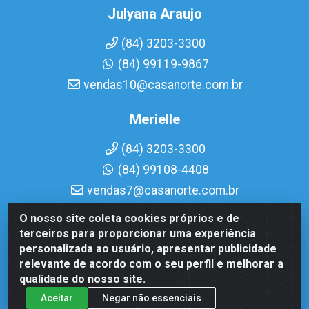
Julyana Araujo
(84) 3203-3300
(84) 99119-9867
vendas10@casanorte.com.br
Merielle
(84) 3203-3300
(84) 99108-4408
vendas7@casanorte.com.br
O nosso site coleta cookies próprios e de
Casa Norte LTDA - Av. Interventor Mário Câmara, 1815 - Dix-
terceiros para proporcionar uma experiência
Sept Rosado, Natal/RN - CEP 59054-600 - CNPJ
personalizada ao usuário, apresentar publicidade
08.713.513/0001-51
relevante de acordo com o seu perfil e melhorar a
qualidade do nosso site.
Aceitar
Negar não essenciais