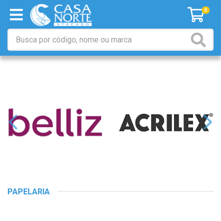
0
PAPELARIA