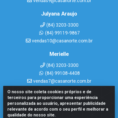
vendas9@casanorte.com.br
Julyana Araujo
(84) 3203-3300
(84) 99119-9867
vendas10@casanorte.com.br
Merielle
(84) 3203-3300
(84) 99108-4408
vendas7@casanorte.com.br
O nosso site coleta cookies próprios e de
Casa Norte LTDA - Av. Interventor Mário Câmara, 1815 -
terceiros para proporcionar uma experiência
Dix-Sept Rosado, Natal/RN - CEP 59054-600 - CNPJ
personalizada ao usuário, apresentar publicidade
08.713.513/0001-51
relevante de acordo com o seu perfil e melhorar a
qualidade do nosso site.