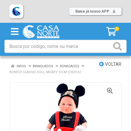
Baixe já nosso APP
0
VOLTAR
INÍCIO
BRINQUEDOS
BONECA(O)S
BONECO CLASSIC DOLL MICKEY 51CM (CX)5161