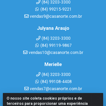
(84) 3203-3300
(84) 99215-9221
vendas9@casanorte.com.br
Julyana Araujo
(84) 3203-3300
(84) 99119-9867
vendas10@casanorte.com.br
Merielle
(84) 3203-3300
(84) 99108-4408
vendas7@casanorte.com.br
O nosso site coleta cookies próprios e de
Casa Norte LTDA - Av. Interventor Mário Câmara, 1815 -
terceiros para proporcionar uma experiência