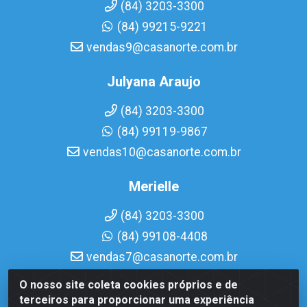
(84) 3203-3300
(84) 99215-9221
vendas9@casanorte.com.br
Julyana Araujo
(84) 3203-3300
(84) 99119-9867
vendas10@casanorte.com.br
Merielle
(84) 3203-3300
(84) 99108-4408
vendas7@casanorte.com.br
O nosso site coleta cookies próprios e de
Casa Norte LTDA - Av. Interventor Mário Câmara, 1815 -
terceiros para proporcionar uma experiência