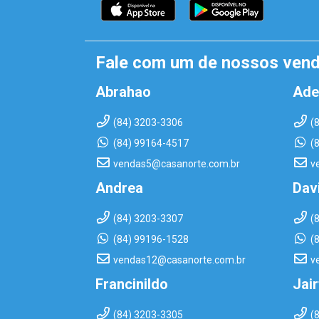
Fale com um de nossos ven
Abrahao
Ade
(84) 3203-3306
(
(84) 99164-4517
(
vendas5@casanorte.com.br
v
Andrea
Dav
(84) 3203-3307
(
(84) 99196-1528
(
vendas12@casanorte.com.br
v
Francinildo
Jai
(84) 3203-3305
(