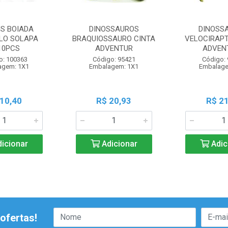
IS BOIADA
DINOSSAUROS
DINOSS
LO SOLAPA
BRAQUIOSSAURO CINTA
VELOCIRAPT
10PCS
ADVENTUR
ADVEN
o: 100363
Código: 95421
Código:
agem: 1X1
Embalagem: 1X1
Embalage
 10,40
R$ 20,93
R$ 21
icionar
Adicionar
Adic
ofertas!