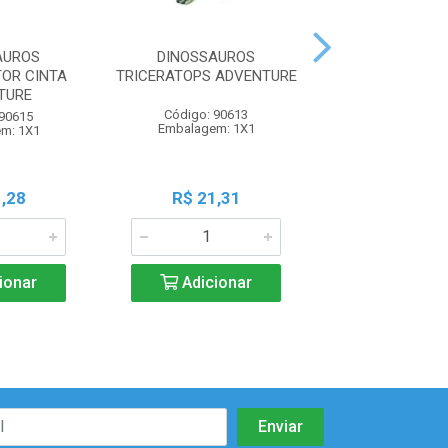
AUROS
DINOSSAUROS
TURMA DO ZOO
OR CINTA
TRICERATOPS ADVENTURE
C/15PCS 26
TURE
Código: 90613
Código: 77
 90615
Embalagem: 1X1
Embalagem:
m: 1X1
,28
R$ 21,31
R$ 6,6
ionar
Adicionar
Adicio