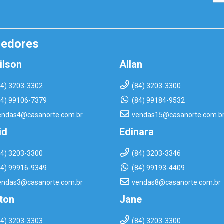
dedores
ilson
Allan
84) 3203-3302
(84) 3203-3300
84) 99106-7379
(84) 99184-9532
endas4@casanorte.com.br
vendas15@casanorte.com.b
id
Edinara
84) 3203-3300
(84) 3203-3346
84) 99916-9349
(84) 99193-4409
endas3@casanorte.com.br
vendas8@casanorte.com.br
rton
Jane
84) 3203-3303
(84) 3203-3300