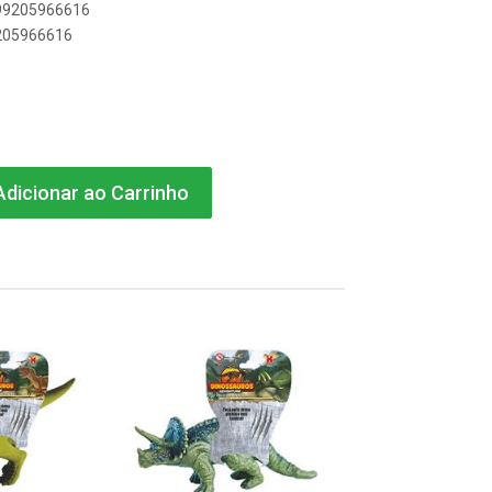
899205966616
9205966616
dicionar ao Carrinho