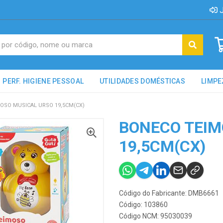
J
PERF. HIGIENE PESSOAL
UTILIDADES DOMÉSTICAS
LIMPE
OSO MUSICAL URSO 19,5CM(CX)
BONECO TEIM
19,5CM(CX)
Código do Fabricante: DMB6661
Código: 103860
Código NCM: 95030039