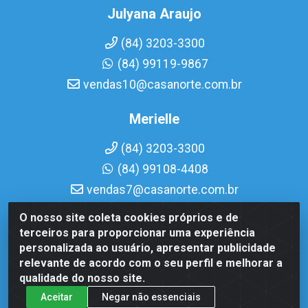
Julyana Araujo
(84) 3203-3300
(84) 99119-9867
vendas10@casanorte.com.br
Merielle
(84) 3203-3300
(84) 99108-4408
vendas7@casanorte.com.br
O nosso site coleta cookies próprios e de
Casa Norte LTDA - Av. Interventor Mário Câmara, 1815 - Dix-
terceiros para proporcionar uma experiência
Sept Rosado, Natal/RN - CEP 59054-600 - CNPJ
personalizada ao usuário, apresentar publicidade
08.713.513/0001-51
relevante de acordo com o seu perfil e melhorar a
qualidade do nosso site.
Aceitar
Negar não essenciais