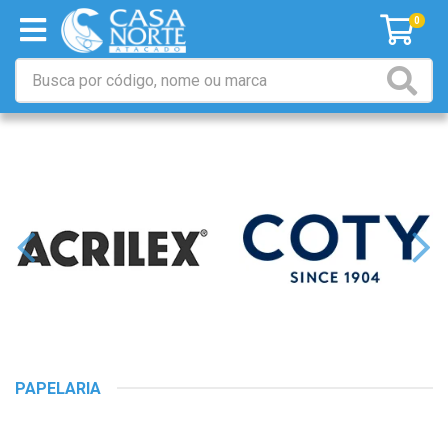
0
PAPELARIA