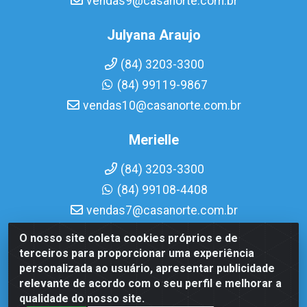
vendas9@casanorte.com.br
Julyana Araujo
(84) 3203-3300
(84) 99119-9867
vendas10@casanorte.com.br
Merielle
(84) 3203-3300
(84) 99108-4408
vendas7@casanorte.com.br
O nosso site coleta cookies próprios e de
Casa Norte LTDA - Av. Interventor Mário Câmara, 1815 -
terceiros para proporcionar uma experiência
Dix-Sept Rosado, Natal/RN - CEP 59054-600 - CNPJ
personalizada ao usuário, apresentar publicidade
08.713.513/0001-51
relevante de acordo com o seu perfil e melhorar a
qualidade do nosso site.