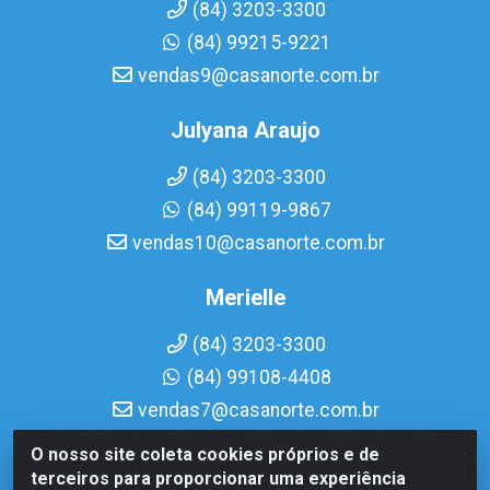
(84) 3203-3300
(84) 99215-9221
vendas9@casanorte.com.br
Julyana Araujo
(84) 3203-3300
(84) 99119-9867
vendas10@casanorte.com.br
Merielle
(84) 3203-3300
(84) 99108-4408
vendas7@casanorte.com.br
O nosso site coleta cookies próprios e de
Casa Norte LTDA - Av. Interventor Mário Câmara, 1815 -
terceiros para proporcionar uma experiência