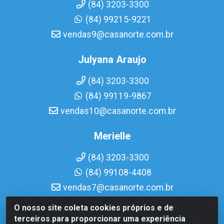
(84) 3203-3300
(84) 99215-9221
vendas9@casanorte.com.br
Julyana Araujo
(84) 3203-3300
(84) 99119-9867
vendas10@casanorte.com.br
Merielle
(84) 3203-3300
(84) 99108-4408
vendas7@casanorte.com.br
O nosso site coleta cookies próprios e de
Casa Norte LTDA - Av. Interventor Mário Câmara, 1815 -
terceiros para proporcionar uma experiência