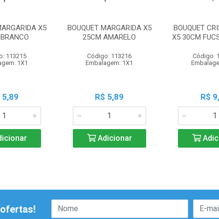
MARGARIDA X5
BOUQUET MARGARIDA X5
BOUQUET CR
 BRANCO
25CM AMARELO
X5 30CM FUC
o: 113215
Código: 113216
Código: 
agem: 1X1
Embalagem: 1X1
Embalage
 5,89
R$ 5,89
R$ 9
icionar
Adicionar
Adic
ofertas!