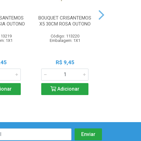
ISANTEMOS
BOUQUET CRISANTEMOS
BOUQUET CRIS
SIA OUTONO
X5 30CM ROSA OUTONO
X5 30CM VER
OUTON
113219
Código: 113220
Código: 113
m: 1X1
Embalagem: 1X1
Embalagem:
,45
R$ 9,45
R$ 9,4
ionar
Adicionar
Adicio