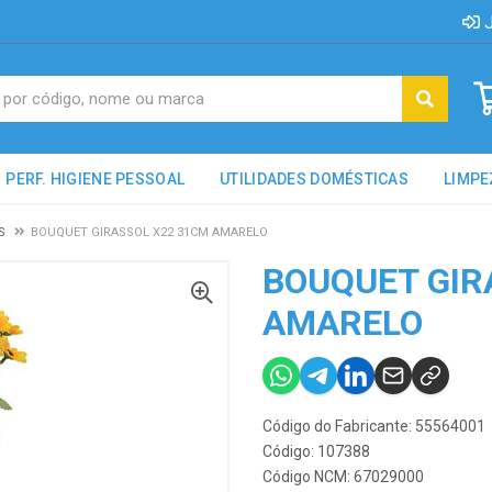
J
PERF. HIGIENE PESSOAL
UTILIDADES DOMÉSTICAS
LIMPE
S
BOUQUET GIRASSOL X22 31CM AMARELO
BOUQUET GIR
AMARELO
Código do Fabricante: 55564001
Código: 107388
Código NCM: 67029000