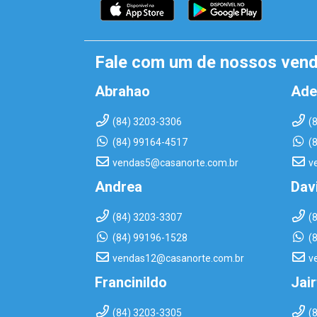
Fale com um de nossos ven
Abrahao
Ade
(84) 3203-3306
(
(84) 99164-4517
(
vendas5@casanorte.com.br
v
Andrea
Dav
(84) 3203-3307
(
(84) 99196-1528
(
vendas12@casanorte.com.br
v
Francinildo
Jai
(84) 3203-3305
(