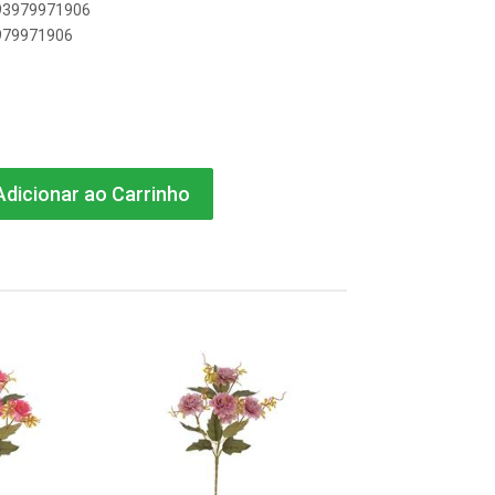
893979971906
3979971906
dicionar ao Carrinho