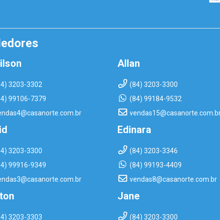
dedores
ilson
Allan
84) 3203-3302
(84) 3203-3300
84) 99106-7379
(84) 99184-9532
endas4@casanorte.com.br
vendas15@casanorte.com.b
id
Edinara
84) 3203-3300
(84) 3203-3346
84) 99916-9349
(84) 99193-4409
endas3@casanorte.com.br
vendas8@casanorte.com.br
rton
Jane
84) 3203-3303
(84) 3203-3300