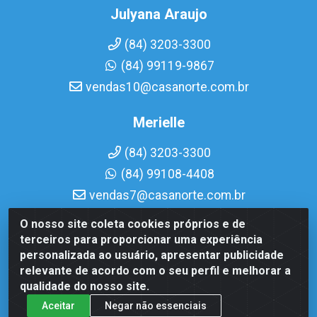
Julyana Araujo
(84) 3203-3300
(84) 99119-9867
vendas10@casanorte.com.br
Merielle
(84) 3203-3300
(84) 99108-4408
vendas7@casanorte.com.br
O nosso site coleta cookies próprios e de
Casa Norte LTDA - Av. Interventor Mário Câmara, 1815 - Dix-
terceiros para proporcionar uma experiência
Sept Rosado, Natal/RN - CEP 59054-600 - CNPJ
personalizada ao usuário, apresentar publicidade
08.713.513/0001-51
relevante de acordo com o seu perfil e melhorar a
qualidade do nosso site.
Aceitar
Negar não essenciais