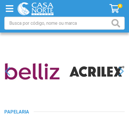
0
PAPELARIA