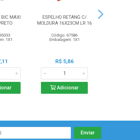
BIC MAXI
ESPELHO RETANG C/
JOGO PANO YAN
PRETO
MOLDURA 16X23CM LR 16
MICROFIBRA 4
 95333
Código: 67586
Código: 71
m: 1X1
Embalagem: 1X1
Embalagem:
,11
R$ 5,86
R$ 11,3
ionar
Adicionar
Adicio