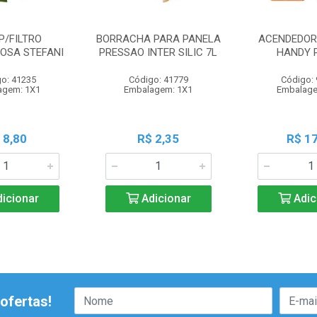
P/FILTRO
BORRACHA PARA PANELA
ACENDEDOR 
OSA STEFANI
PRESSAO INTER SILIC 7L
HANDY 
o: 41235
Código: 41779
Código:
agem: 1X1
Embalagem: 1X1
Embalage
 8,80
R$ 2,35
R$ 17
icionar
Adicionar
Adic
ofertas!