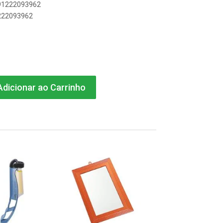
891222093962
1222093962
dicionar ao Carrinho