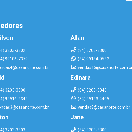
dedores
ilson
Allan
84) 3203-3302
(84) 3203-3300
84) 99106-7379
(84) 99184-9532
endas4@casanorte.com.br
vendas15@casanorte.com.b
id
Edinara
84) 3203-3300
(84) 3203-3346
84) 99916-9349
(84) 99193-4409
endas3@casanorte.com.br
vendas8@casanorte.com.br
rton
Jane
84) 3203-3303
(84) 3203-3300