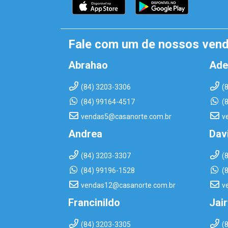
Fale com um de nossos ven
Abrahao
Ade
(84) 3203-3306
(
(84) 99164-4517
(
vendas5@casanorte.com.br
v
Andrea
Dav
(84) 3203-3307
(
(84) 99196-1528
(
vendas12@casanorte.com.br
v
Francinildo
Jai
(84) 3203-3305
(