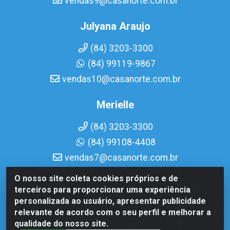
vendas9@casanorte.com.br
Julyana Araujo
(84) 3203-3300
(84) 99119-9867
vendas10@casanorte.com.br
Merielle
(84) 3203-3300
(84) 99108-4408
vendas7@casanorte.com.br
O nosso site coleta cookies próprios e de
Casa Norte LTDA - Av. Interventor Mário Câmara, 1815 -
terceiros para proporcionar uma experiência
Dix-Sept Rosado, Natal/RN - CEP 59054-600 - CNPJ
personalizada ao usuário, apresentar publicidade
08.713.513/0001-51
relevante de acordo com o seu perfil e melhorar a
qualidade do nosso site.