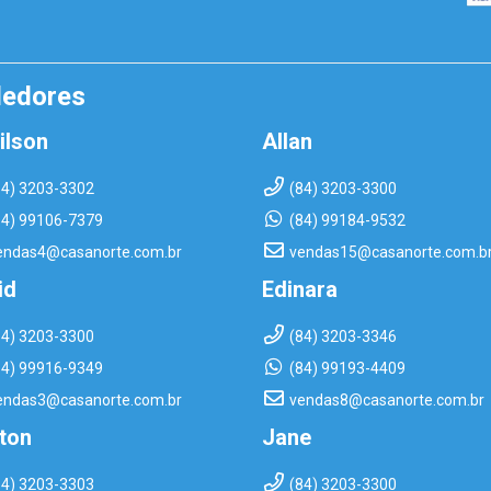
dedores
ilson
Allan
84) 3203-3302
(84) 3203-3300
84) 99106-7379
(84) 99184-9532
endas4@casanorte.com.br
vendas15@casanorte.com.b
id
Edinara
84) 3203-3300
(84) 3203-3346
84) 99916-9349
(84) 99193-4409
endas3@casanorte.com.br
vendas8@casanorte.com.br
rton
Jane
84) 3203-3303
(84) 3203-3300