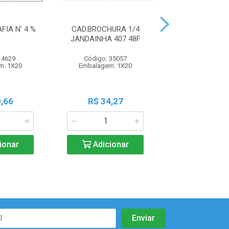
FIA N' 4 %
CAD.BROCHURA 1/4
CAD.C.D BROCH
JANDAINHA 407 48F
PRETO
 4629
Código: 35057
Código: 109
m: 1X20
Embalagem: 1X20
Embalagem: 
,66
R$ 34,27
R$ 62,1
ionar
Adicionar
Adicio