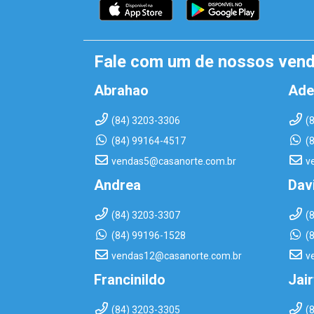
Fale com um de nossos ven
Abrahao
Ade
(84) 3203-3306
(
(84) 99164-4517
(
vendas5@casanorte.com.br
v
Andrea
Dav
(84) 3203-3307
(
(84) 99196-1528
(
vendas12@casanorte.com.br
v
Francinildo
Jai
(84) 3203-3305
(