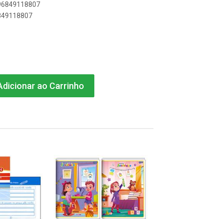
896849118807
6849118807
dicionar ao Carrinho