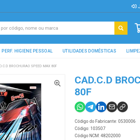
J
PERF. HIGIENE PESSOAL
UTILIDADES DOMÉSTICAS
LIMPE
D.C.D BROCHURAO SPEED MAX 80F
CAD.C.D BRO
80F
Código do Fabricante: 0530006
Código: 103507
Código NCM: 48202000