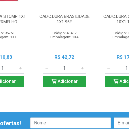
RA STOMP 1X1
CAD.C.DURA BRASILIDADE
CAD.C.DURA 
VERMELHO
1X1 96F
10X1 
o: 96251
Código: 43437
Código: 
agem: 1X1
Embalagem: 1X4
Embalage
 10,83
R$ 42,72
R$ 17
icionar
Adicionar
Adic
ofertas!