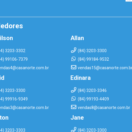
dedores
ilson
Allan
84) 3203-3302
(84) 3203-3300
84) 99106-7379
(84) 99184-9532
endas4@casanorte.com.br
vendas15@casanorte.com.b
id
Edinara
84) 3203-3300
(84) 3203-3346
84) 99916-9349
(84) 99193-4409
endas3@casanorte.com.br
vendas8@casanorte.com.br
rton
Jane
84) 3203-3303
(84) 3203-3300