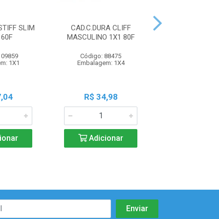
STIFF SLIM
CAD.C.DURA CLIFF
CAD.C.DURA 
160F
MASCULINO 1X1 80F
FEMININO 10X
109859
Código: 88475
Código: 88
m: 1X1
Embalagem: 1X4
Embalagem:
,04
R$ 34,98
R$ 60,1
ionar
Adicionar
Adicio