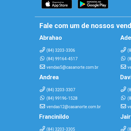
Fale com um de nossos ven
Abrahao
Ade
(84) 3203-3306
(
(84) 99164-4517
(
vendas5@casanorte.com.br
v
Andrea
Dav
(84) 3203-3307
(
(84) 99196-1528
(
vendas12@casanorte.com.br
v
Francinildo
Jai
(84) 3203-3305
(