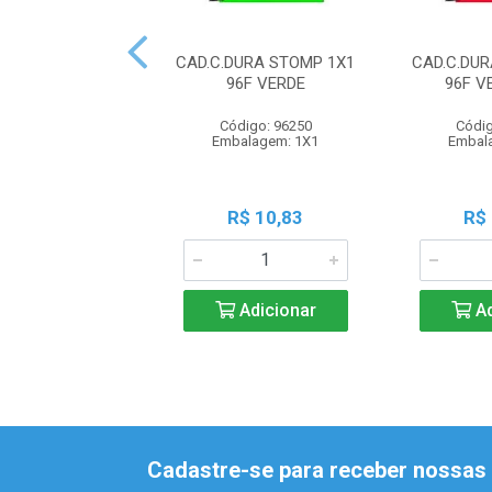
CAD.C.DURA STOMP 1X1
CAD.C.DU
96F VERDE
96F 
Código: 96250
Códig
Embalagem: 1X1
Embal
R$ 10,83
R$
Adicionar
Ad
Cadastre-se para receber nossas 