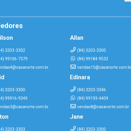
dedores
ilson
Allan
84) 3203-3302
(84) 3203-3300
84) 99106-7379
(84) 99184-9532
endas4@casanorte.com.br
vendas15@casanorte.com.b
id
Edinara
84) 3203-3300
(84) 3203-3346
84) 99916-9349
(84) 99193-4409
endas3@casanorte.com.br
vendas8@casanorte.com.br
rton
Jane
84) 3203-3303
(84) 3203-3300