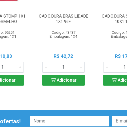
RA STOMP 1X1
CAD.C.DURA BRASILIDADE
CAD.C.DURA 
VERMELHO
1X1 96F
10X1 
o: 96251
Código: 43437
Código: 
agem: 1X1
Embalagem: 1X4
Embalage
 10,83
R$ 42,72
R$ 17
icionar
Adicionar
Adic
ofertas!