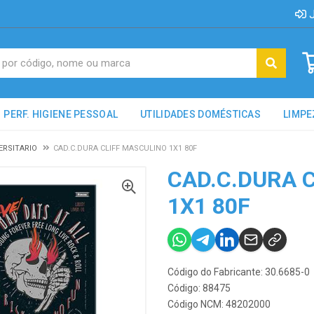
J
PERF. HIGIENE PESSOAL
UTILIDADES DOMÉSTICAS
LIMPE
ERSITARIO
CAD.C.DURA CLIFF MASCULINO 1X1 80F
CAD.C.DURA 
1X1 80F
Código do Fabricante: 30.6685-0
Código: 88475
Código NCM: 48202000