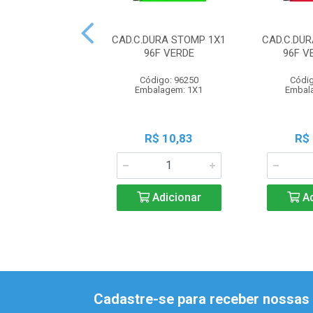
CAD.C.DURA STOMP 1X1
CAD.C.DU
96F VERDE
96F 
Código: 96250
Códig
Embalagem: 1X1
Embal
R$ 10,83
R$
Adicionar
Ad
Cadastre-se para receber nossas 