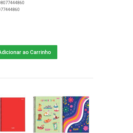
908077444860
8077444860
dicionar ao Carrinho