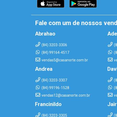
Fale com um de nossos ven
Abrahao
Ade
(84) 3203-3306
(
(84) 99164-4517
(
vendas5@casanorte.com.br
v
Andrea
Dav
(84) 3203-3307
(
(84) 99196-1528
(
vendas12@casanorte.com.br
v
Francinildo
Jai
(84) 3203-3305
(