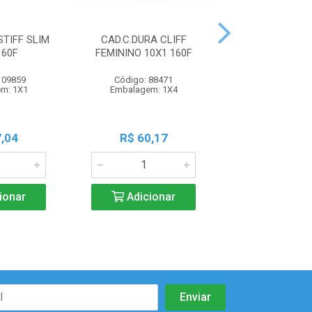
STIFF SLIM
CAD.C.DURA CLIFF
CAD.C.DURA SP
160F
FEMININO 10X1 160F
160F
109859
Código: 88471
Código: 91
m: 1X1
Embalagem: 1X4
Embalagem:
,04
R$ 60,17
R$ 60,1
ionar
Adicionar
Adicio