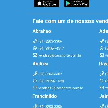
Fale com um de nossos ven
Abrahao
Ade
(84) 3203-3306
(
(84) 99164-4517
(
vendas5@casanorte.com.br
v
Andrea
Dav
(84) 3203-3307
(
(84) 99196-1528
(
vendas12@casanorte.com.br
v
Francinildo
Jai
(84) 3203-3305
(