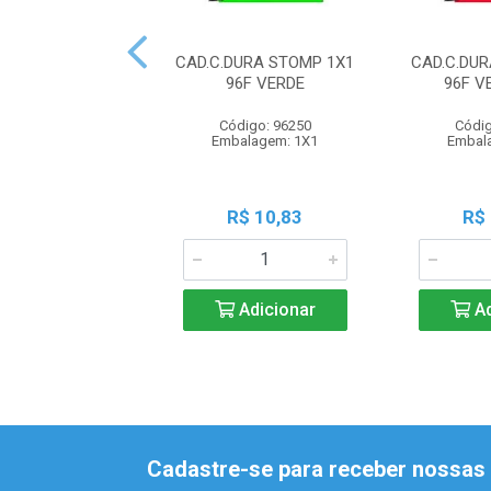
CAD.C.DURA STOMP 1X1
CAD.C.DU
96F VERDE
96F 
Código: 96250
Códig
Embalagem: 1X1
Embal
R$ 10,83
R$
Adicionar
Ad
Cadastre-se para receber nossas 