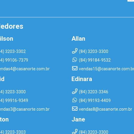
dedores
ilson
Allan
84) 3203-3302
(84) 3203-3300
84) 99106-7379
(84) 99184-9532
endas4@casanorte.com.br
vendas15@casanorte.com.b
id
Edinara
84) 3203-3300
(84) 3203-3346
84) 99916-9349
(84) 99193-4409
endas3@casanorte.com.br
vendas8@casanorte.com.br
rton
Jane
84) 3203-3303
(84) 3203-3300