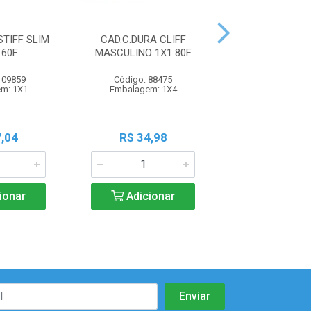
STIFF SLIM
CAD.C.DURA CLIFF
CAD.C.DURA 
160F
MASCULINO 1X1 80F
FEMININO 10X
109859
Código: 88475
Código: 88
m: 1X1
Embalagem: 1X4
Embalagem:
,04
R$ 34,98
R$ 60,1
ionar
Adicionar
Adicio