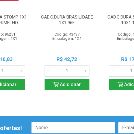
RA STOMP 1X1
CAD.C.DURA BRASILIDADE
CAD.C.DURA 
VERMELHO
1X1 96F
10X1 
o: 96251
Código: 43437
Código: 
agem: 1X1
Embalagem: 1X4
Embalage
 10,83
R$ 42,72
R$ 17
icionar
Adicionar
Adic
ofertas!