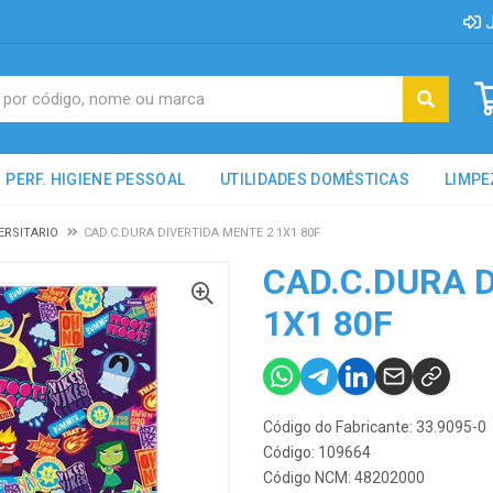
J
PERF. HIGIENE PESSOAL
UTILIDADES DOMÉSTICAS
LIMPE
ERSITARIO
CAD.C.DURA DIVERTIDA MENTE 2 1X1 80F
CAD.C.DURA 
1X1 80F
Código do Fabricante: 33.9095-0
Código: 109664
Código NCM: 48202000