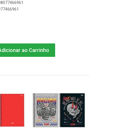
908077466961
8077466961
dicionar ao Carrinho