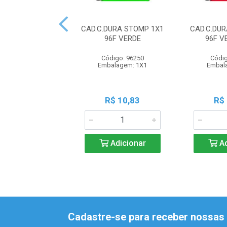
CAD.C.DURA STOMP 1X1
CAD.C.DU
96F VERDE
96F 
Código: 96250
Códig
Embalagem: 1X1
Embal
R$ 10,83
R$
Adicionar
Ad
Cadastre-se para receber nossas 