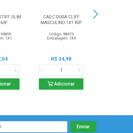
STIFF SLIM
CAD.C.DURA CLIFF
CAD.C.DURA 
160F
MASCULINO 1X1 80F
FEMININO 10X
109859
Código: 88475
Código: 88
m: 1X1
Embalagem: 1X4
Embalagem:
,04
R$ 34,98
R$ 60,1
ionar
Adicionar
Adicio