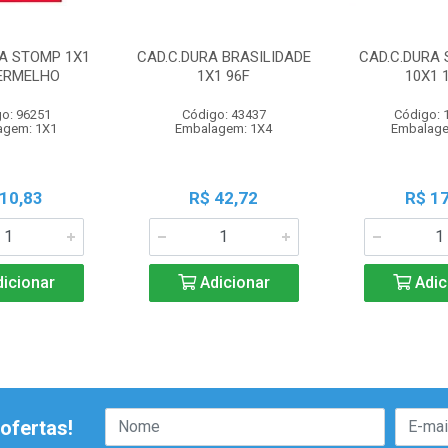
RA STOMP 1X1
CAD.C.DURA BRASILIDADE
CAD.C.DURA 
VERMELHO
1X1 96F
10X1 
o: 96251
Código: 43437
Código: 
agem: 1X1
Embalagem: 1X4
Embalage
 10,83
R$ 42,72
R$ 17
icionar
Adicionar
Adic
ofertas!