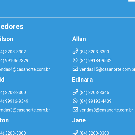
dedores
ilson
Allan
84) 3203-3302
(84) 3203-3300
84) 99106-7379
(84) 99184-9532
endas4@casanorte.com.br
vendas15@casanorte.com.b
id
Edinara
84) 3203-3300
(84) 3203-3346
84) 99916-9349
(84) 99193-4409
endas3@casanorte.com.br
vendas8@casanorte.com.br
rton
Jane
84) 3203-3303
(84) 3203-3300