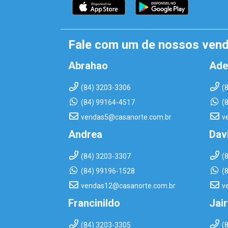
Fale com um de nossos ven
Abrahao
Ade
(84) 3203-3306
(
(84) 99164-4517
(
vendas5@casanorte.com.br
v
Andrea
Dav
(84) 3203-3307
(
(84) 99196-1528
(
vendas12@casanorte.com.br
v
Francinildo
Jai
(84) 3203-3305
(