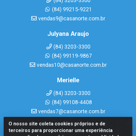
(84) 3203-3300
(84) 99215-9221
vendas9@casanorte.com.br
Julyana Araujo
(84) 3203-3300
(84) 99119-9867
vendas10@casanorte.com.br
Merielle
(84) 3203-3300
(84) 99108-4408
vendas7@casanorte.com.br
O nosso site coleta cookies próprios e de
Casa Norte LTDA - Av. Interventor Mário Câmara, 1815 -
terceiros para proporcionar uma experiência
Dix-Sept Rosado, Natal/RN - CEP 59054-600 - CNPJ