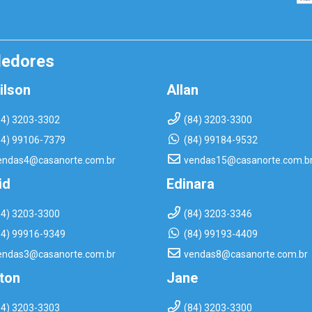
dedores
ilson
Allan
84) 3203-3302
(84) 3203-3300
84) 99106-7379
(84) 99184-9532
endas4@casanorte.com.br
vendas15@casanorte.com.b
id
Edinara
84) 3203-3300
(84) 3203-3346
84) 99916-9349
(84) 99193-4409
endas3@casanorte.com.br
vendas8@casanorte.com.br
rton
Jane
84) 3203-3303
(84) 3203-3300