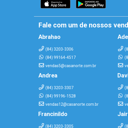
Fale com um de nossos ven
Abrahao
Ade
(84) 3203-3306
(
(84) 99164-4517
(
vendas5@casanorte.com.br
v
Andrea
Dav
(84) 3203-3307
(
(84) 99196-1528
(
vendas12@casanorte.com.br
v
Francinildo
Jai
(84) 3203-3305
(