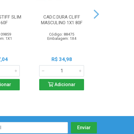
STIFF SLIM
CAD.C.DURA CLIFF
CAD.C.DURA 
160F
MASCULINO 1X1 80F
FEMININO 10X
109859
Código: 88475
Código: 88
m: 1X1
Embalagem: 1X4
Embalagem:
,04
R$ 34,98
R$ 60,1
ionar
Adicionar
Adicio