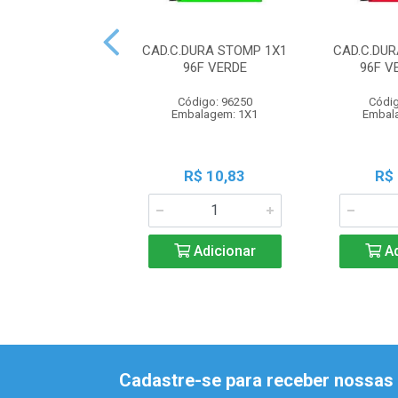
CAD.C.DURA STOMP 1X1
CAD.C.DU
96F VERDE
96F 
Código: 96250
Códig
Embalagem: 1X1
Embal
R$ 10,83
R$
Adicionar
Ad
Cadastre-se para receber nossas 