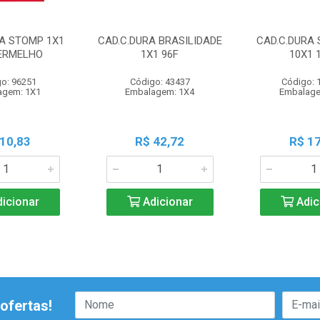
RA STOMP 1X1
CAD.C.DURA BRASILIDADE
CAD.C.DURA 
VERMELHO
1X1 96F
10X1 
o: 96251
Código: 43437
Código: 
agem: 1X1
Embalagem: 1X4
Embalage
 10,83
R$ 42,72
R$ 17
icionar
Adicionar
Adic
ofertas!