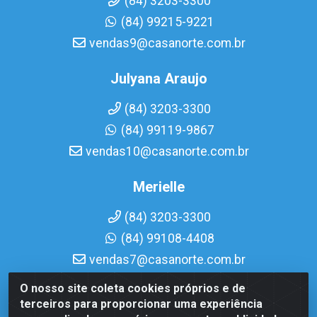
(84) 3203-3300
(84) 99215-9221
vendas9@casanorte.com.br
Julyana Araujo
(84) 3203-3300
(84) 99119-9867
vendas10@casanorte.com.br
Merielle
(84) 3203-3300
(84) 99108-4408
vendas7@casanorte.com.br
O nosso site coleta cookies próprios e de
Casa Norte LTDA - Av. Interventor Mário Câmara, 1815 -
terceiros para proporcionar uma experiência
Dix-Sept Rosado, Natal/RN - CEP 59054-600 - CNPJ