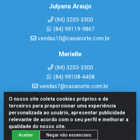
Julyana Araujo
(84) 3203-3300
(84) 99119-9867
vendas10@casanorte.com.br
Merielle
(84) 3203-3300
(84) 99108-4408
vendas7@casanorte.com.br
O nosso site coleta cookies próprios e de
Casa Norte LTDA - Av. Interventor Mário Câmara, 1815 - Dix-
terceiros para proporcionar uma experiência
Sept Rosado, Natal/RN - CEP 59054-600 - CNPJ
personalizada ao usuário, apresentar publicidade
08.713.513/0001-51
relevante de acordo com o seu perfil e melhorar a
qualidade do nosso site.
Aceitar
Negar não essenciais