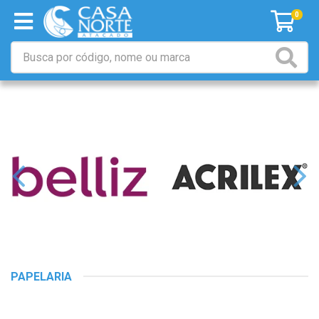
0
PAPELARIA