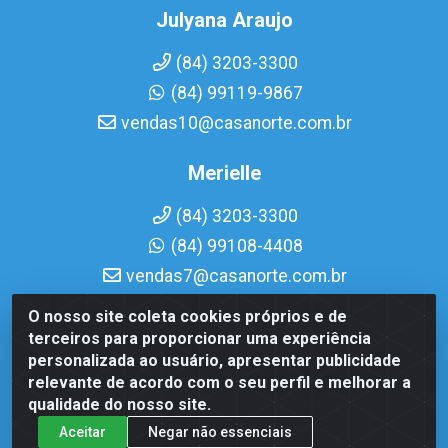
Julyana Araujo
(84) 3203-3300
(84) 99119-9867
vendas10@casanorte.com.br
Merielle
(84) 3203-3300
(84) 99108-4408
vendas7@casanorte.com.br
O nosso site coleta cookies próprios e de
Casa Norte LTDA - Av. Interventor Mário Câmara, 1815 - Dix-
terceiros para proporcionar uma experiência
Sept Rosado, Natal/RN - CEP 59054-600 - CNPJ
personalizada ao usuário, apresentar publicidade
08.713.513/0001-51
relevante de acordo com o seu perfil e melhorar a
qualidade do nosso site.
Aceitar
Negar não essenciais