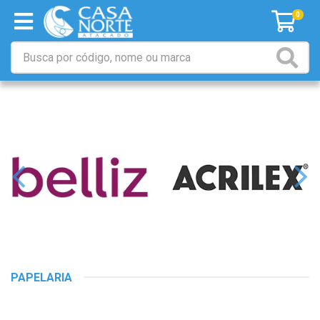
0
PAPELARIA