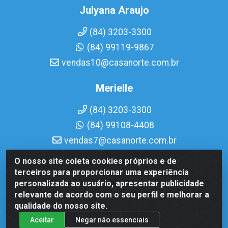
Julyana Araujo
(84) 3203-3300
(84) 99119-9867
vendas10@casanorte.com.br
Merielle
(84) 3203-3300
(84) 99108-4408
vendas7@casanorte.com.br
O nosso site coleta cookies próprios e de
Casa Norte LTDA - Av. Interventor Mário Câmara, 1815 - Dix-
terceiros para proporcionar uma experiência
Sept Rosado, Natal/RN - CEP 59054-600 - CNPJ
personalizada ao usuário, apresentar publicidade
08.713.513/0001-51
relevante de acordo com o seu perfil e melhorar a
qualidade do nosso site.
Aceitar
Negar não essenciais