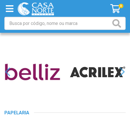
0
PAPELARIA