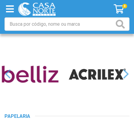
0
PAPELARIA