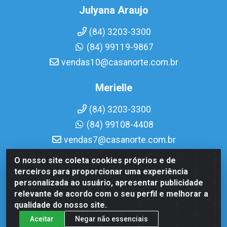
Julyana Araujo
(84) 3203-3300
(84) 99119-9867
vendas10@casanorte.com.br
Merielle
(84) 3203-3300
(84) 99108-4408
vendas7@casanorte.com.br
O nosso site coleta cookies próprios e de
Casa Norte LTDA - Av. Interventor Mário Câmara, 1815 - Dix-
terceiros para proporcionar uma experiência
Sept Rosado, Natal/RN - CEP 59054-600 - CNPJ
personalizada ao usuário, apresentar publicidade
08.713.513/0001-51
relevante de acordo com o seu perfil e melhorar a
qualidade do nosso site.
Aceitar
Negar não essenciais