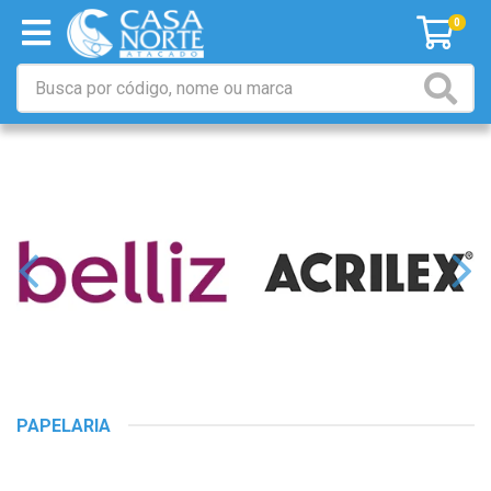
0
PAPELARIA