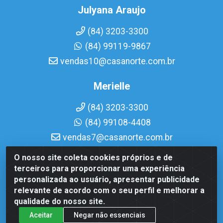
Julyana Araujo
(84) 3203-3300
(84) 99119-9867
vendas10@casanorte.com.br
Merielle
(84) 3203-3300
(84) 99108-4408
vendas7@casanorte.com.br
O nosso site coleta cookies próprios e de
Casa Norte LTDA - Av. Interventor Mário Câmara, 1815 - Dix-
terceiros para proporcionar uma experiência
Sept Rosado, Natal/RN - CEP 59054-600 - CNPJ
personalizada ao usuário, apresentar publicidade
08.713.513/0001-51
relevante de acordo com o seu perfil e melhorar a
qualidade do nosso site.
Aceitar
Negar não essenciais