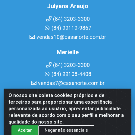
Julyana Araujo
(84) 3203-3300
(84) 99119-9867
vendas10@casanorte.com.br
Merielle
(84) 3203-3300
(84) 99108-4408
vendas7@casanorte.com.br
O nosso site coleta cookies próprios e de
Casa Norte LTDA - Av. Interventor Mário Câmara, 1815 - Dix-
terceiros para proporcionar uma experiência
Sept Rosado, Natal/RN - CEP 59054-600 - CNPJ
personalizada ao usuário, apresentar publicidade
08.713.513/0001-51
relevante de acordo com o seu perfil e melhorar a
qualidade do nosso site.
Aceitar
Negar não essenciais