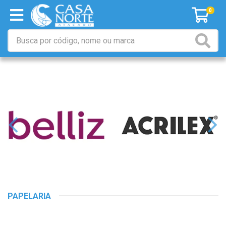
0
PAPELARIA