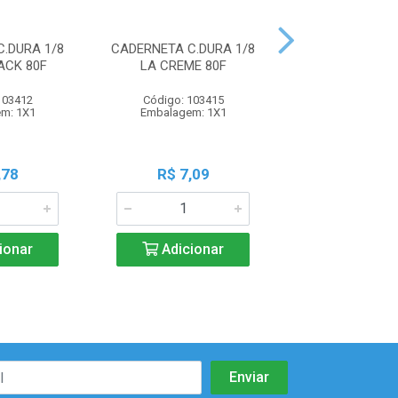
.DURA 1/8
CADERNETA C.DURA 1/8
CADERNETA C.D
ACK 80F
LA CREME 80F
KRAFT GOLD
103412
Código: 103415
Código: 109
m: 1X1
Embalagem: 1X1
Embalagem:
,78
R$ 7,09
R$ 7,7
ionar
Adicionar
Adicio