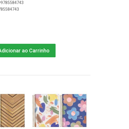
899785584743
9785584743
dicionar ao Carrinho