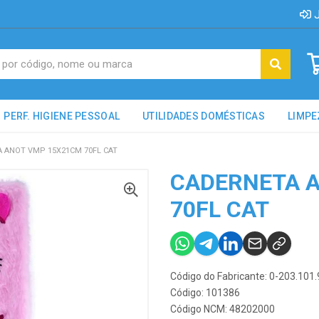
J
PERF. HIGIENE PESSOAL
UTILIDADES DOMÉSTICAS
LIMPE
 ANOT VMP 15X21CM 70FL CAT
CADERNETA 
70FL CAT
Código do Fabricante: 0-203.101
Código: 101386
Código NCM: 48202000