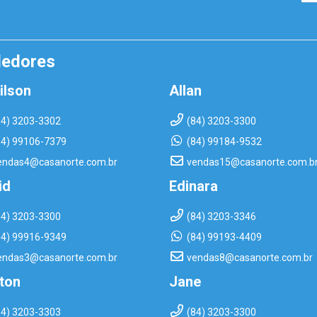
dedores
ilson
Allan
84) 3203-3302
(84) 3203-3300
84) 99106-7379
(84) 99184-9532
endas4@casanorte.com.br
vendas15@casanorte.com.b
id
Edinara
84) 3203-3300
(84) 3203-3346
84) 99916-9349
(84) 99193-4409
endas3@casanorte.com.br
vendas8@casanorte.com.br
rton
Jane
84) 3203-3303
(84) 3203-3300