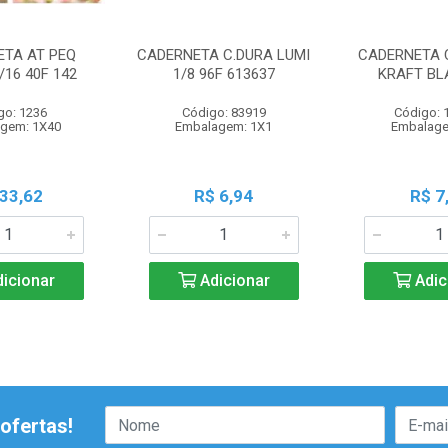
ETA AT PEQ
CADERNETA C.DURA LUMI
CADERNETA C
/16 40F 142
1/8 96F 613637
KRAFT BL
go: 1236
Código: 83919
Código: 
gem: 1X40
Embalagem: 1X1
Embalage
 33,62
R$ 6,94
R$ 7
icionar
Adicionar
Adic
ofertas!