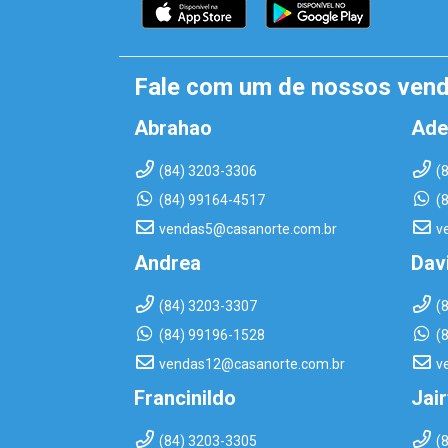
Fale com um de nossos ven
Abrahao
Ade
(84) 3203-3306
(
(84) 99164-4517
(
vendas5@casanorte.com.br
v
Andrea
Dav
(84) 3203-3307
(
(84) 99196-1528
(
vendas12@casanorte.com.br
v
Francinildo
Jai
(84) 3203-3305
(