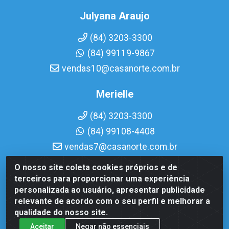
Julyana Araujo
(84) 3203-3300
(84) 99119-9867
vendas10@casanorte.com.br
Merielle
(84) 3203-3300
(84) 99108-4408
vendas7@casanorte.com.br
O nosso site coleta cookies próprios e de
Casa Norte LTDA - Av. Interventor Mário Câmara, 1815 -
terceiros para proporcionar uma experiência
Dix-Sept Rosado, Natal/RN - CEP 59054-600 - CNPJ
personalizada ao usuário, apresentar publicidade
08.713.513/0001-51
relevante de acordo com o seu perfil e melhorar a
qualidade do nosso site.
Aceitar
Negar não essenciais