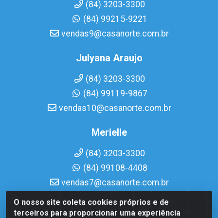
(84) 3203-3300
(84) 99215-9221
vendas9@casanorte.com.br
Julyana Araujo
(84) 3203-3300
(84) 99119-9867
vendas10@casanorte.com.br
Merielle
(84) 3203-3300
(84) 99108-4408
vendas7@casanorte.com.br
O nosso site coleta cookies próprios e de
Casa Norte LTDA - Av. Interventor Mário Câmara, 1815 -
terceiros para proporcionar uma experiência