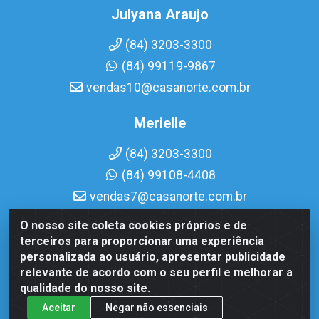
Julyana Araujo
(84) 3203-3300
(84) 99119-9867
vendas10@casanorte.com.br
Merielle
(84) 3203-3300
(84) 99108-4408
vendas7@casanorte.com.br
O nosso site coleta cookies próprios e de
Casa Norte LTDA - Av. Interventor Mário Câmara, 1815 - Dix-
terceiros para proporcionar uma experiência
Sept Rosado, Natal/RN - CEP 59054-600 - CNPJ
personalizada ao usuário, apresentar publicidade
08.713.513/0001-51
relevante de acordo com o seu perfil e melhorar a
qualidade do nosso site.
Aceitar
Negar não essenciais