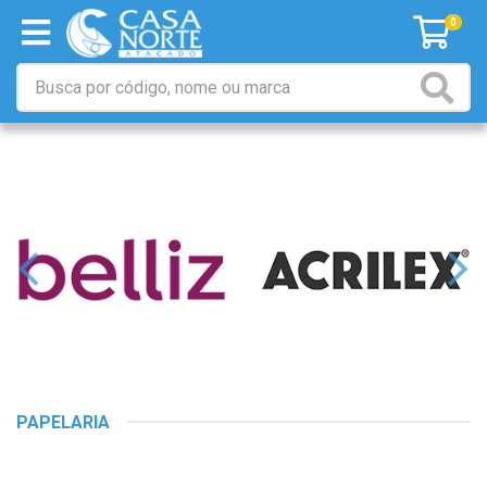
0
PAPELARIA