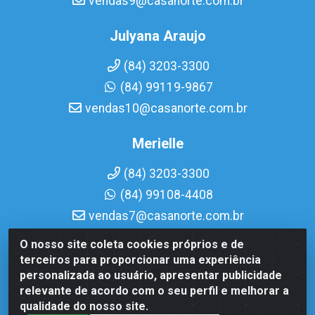
vendas9@casanorte.com.br
Julyana Araujo
(84) 3203-3300
(84) 99119-9867
vendas10@casanorte.com.br
Merielle
(84) 3203-3300
(84) 99108-4408
vendas7@casanorte.com.br
O nosso site coleta cookies próprios e de
Casa Norte LTDA - Av. Interventor Mário Câmara, 1815 -
terceiros para proporcionar uma experiência
Dix-Sept Rosado, Natal/RN - CEP 59054-600 - CNPJ
personalizada ao usuário, apresentar publicidade
08.713.513/0001-51
relevante de acordo com o seu perfil e melhorar a
qualidade do nosso site.