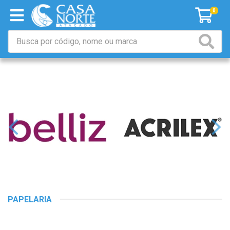
0
PAPELARIA