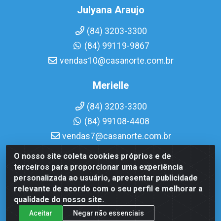
Julyana Araujo
(84) 3203-3300
(84) 99119-9867
vendas10@casanorte.com.br
Merielle
(84) 3203-3300
(84) 99108-4408
vendas7@casanorte.com.br
O nosso site coleta cookies próprios e de
Casa Norte LTDA - Av. Interventor Mário Câmara, 1815 - Dix-
terceiros para proporcionar uma experiência
Sept Rosado, Natal/RN - CEP 59054-600 - CNPJ
personalizada ao usuário, apresentar publicidade
08.713.513/0001-51
relevante de acordo com o seu perfil e melhorar a
qualidade do nosso site.
Aceitar
Negar não essenciais