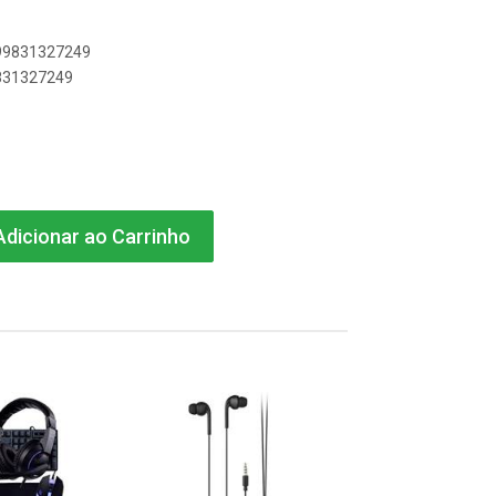
899831327249
9831327249
dicionar ao Carrinho