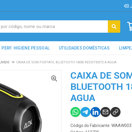
J
PERF. HIGIENE PESSOAL
UTILIDADES DOMÉSTICAS
LIMPE
OUVIDO
CAIXA DE SOM PORTATIL BLUETOOTH 180W RESISTENTE A AGUA
CAIXA DE SO
BLUETOOTH 1
AGUA
Código do Fabricante: WAAW003