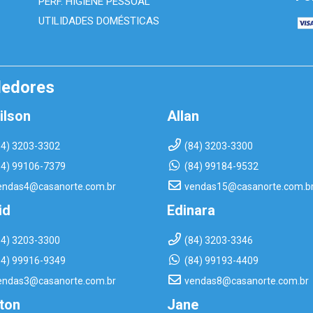
PERF. HIGIENE PESSOAL
UTILIDADES DOMÉSTICAS
dedores
ilson
Allan
84) 3203-3302
(84) 3203-3300
84) 99106-7379
(84) 99184-9532
endas4@casanorte.com.br
vendas15@casanorte.com.b
id
Edinara
84) 3203-3300
(84) 3203-3346
84) 99916-9349
(84) 99193-4409
endas3@casanorte.com.br
vendas8@casanorte.com.br
rton
Jane