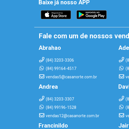
Baixe já nosso APP
Fale com um de nossos ven
Abrahao
Ade
(84) 3203-3306
(
(84) 99164-4517
(
vendas5@casanorte.com.br
v
Andrea
Dav
(84) 3203-3307
(
(84) 99196-1528
(
vendas12@casanorte.com.br
v
Francinildo
Jai