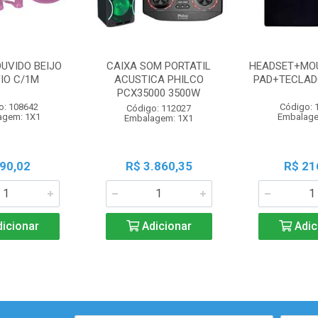
OUVIDO BEIJO
CAIXA SOM PORTATIL
HEADSET+MO
FIO C/1M
ACUSTICA PHILCO
PAD+TECLAD
PCX35000 3500W
o: 108642
Código: 
Código: 112027
agem: 1X1
Embalage
Embalagem: 1X1
 90,02
R$ 3.860,35
R$ 21
icionar
Adicionar
Adic