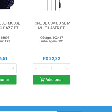
USE+MOUSE
FONE DE OUVIDO SLIM
O DAZZ PT
MULTILASER PT
118895
Código: 102417
m: 1X1
Embalagem: 1X1
6,51
R$ 32,32
ionar
Adicionar