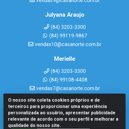
vendas9@casanorte.com.br
Julyana Araujo
(84) 3203-3300
(84) 99119-9867
vendas10@casanorte.com.br
Merielle
(84) 3203-3300
(84) 99108-4408
vendas7@casanorte.com.br
O nosso site coleta cookies próprios e de
Casa Norte LTDA - Av. Interventor Mário Câmara, 1815 -
terceiros para proporcionar uma experiência
Dix-Sept Rosado, Natal/RN - CEP 59054-600 - CNPJ
personalizada ao usuário, apresentar publicidade
08.713.513/0001-51
relevante de acordo com o seu perfil e melhorar a
qualidade do nosso site.