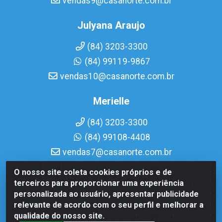
vendas9@casanorte.com.br
Julyana Araujo
(84) 3203-3300
(84) 99119-9867
vendas10@casanorte.com.br
Merielle
(84) 3203-3300
(84) 99108-4408
vendas7@casanorte.com.br
O nosso site coleta cookies próprios e de
Casa Norte LTDA - Av. Interventor Mário Câmara, 1815 -
terceiros para proporcionar uma experiência
Dix-Sept Rosado, Natal/RN - CEP 59054-600 - CNPJ
personalizada ao usuário, apresentar publicidade
08.713.513/0001-51
relevante de acordo com o seu perfil e melhorar a
qualidade do nosso site.