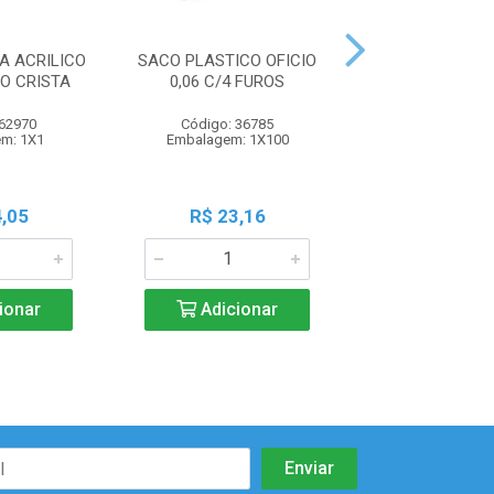
A ACRILICO
SACO PLASTICO OFICIO
SACO PLASTICO
O CRISTA
0,06 C/4 FUROS
0,15MM C/4 
 62970
Código: 36785
Código: 95
m: 1X1
Embalagem: 1X100
Embalagem: 
,05
R$ 23,16
R$ 21,9
ionar
Adicionar
Adicio