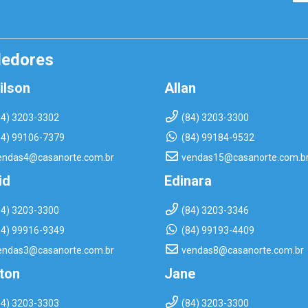
dedores
ilson
Allan
84) 3203-3302
(84) 3203-3300
84) 99106-7379
(84) 99184-9532
endas4@casanorte.com.br
vendas15@casanorte.com.b
id
Edinara
84) 3203-3300
(84) 3203-3346
84) 99916-9349
(84) 99193-4409
endas3@casanorte.com.br
vendas8@casanorte.com.br
rton
Jane
84) 3203-3303
(84) 3203-3300