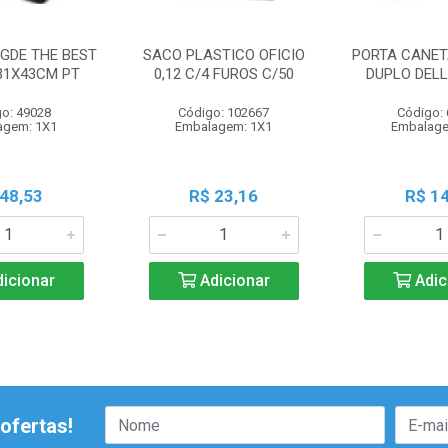
 GDE THE BEST
SACO PLASTICO OFICIO
PORTA CANET
31X43CM PT
0,12 C/4 FUROS C/50
DUPLO DELL
o: 49028
Código: 102667
Código:
agem: 1X1
Embalagem: 1X1
Embalage
 48,53
R$ 23,16
R$ 14
icionar
Adicionar
Adic
ofertas!