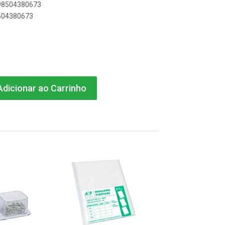
898504380673
8504380673
dicionar ao Carrinho