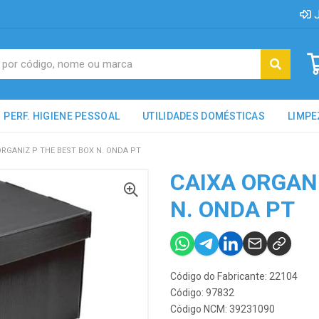
J
PERF. HIGIENE PESSOAL
UTILIDADES DOMÉSTICAS
LIMPE
ORGANIZ P THE BEST BOX N. ONDA PT
CAIXA ORGANI
N. ONDA PT
Código do Fabricante: 22104
Código: 97832
Código NCM: 39231090