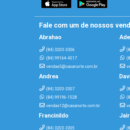
Fale com um de nossos ven
Abrahao
Ade
(84) 3203-3306
(
(84) 99164-4517
(
vendas5@casanorte.com.br
v
Andrea
Dav
(84) 3203-3307
(
(84) 99196-1528
(
vendas12@casanorte.com.br
v
Francinildo
Jai
(84) 3203-3305
(