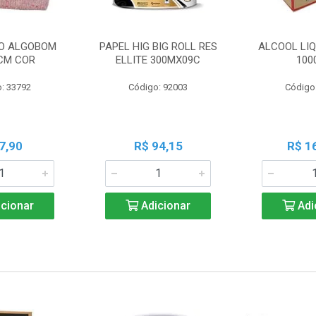
O ALGOBOM
PAPEL HIG BIG ROLL RES
ALCOOL LIQ
CM COR
ELLITE 300MX09C
100
: 33792
Código: 92003
Código
7,90
R$ 94,15
R$ 1
cionar
Adicionar
Adi