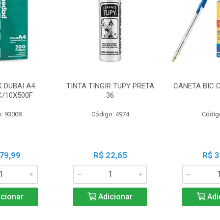
K DUBAI A4
TINTA TINGIR TUPY PRETA
CANETA BIC 
C/10X500F
36
: 93008
Código: 4974
Códig
79,99
R$ 22,65
R$ 3
cionar
Adicionar
Adi