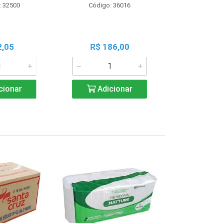
: 32500
Código: 36016
Código:
2,05
R$ 186,00
R$ 1
cionar
Adicionar
Adic