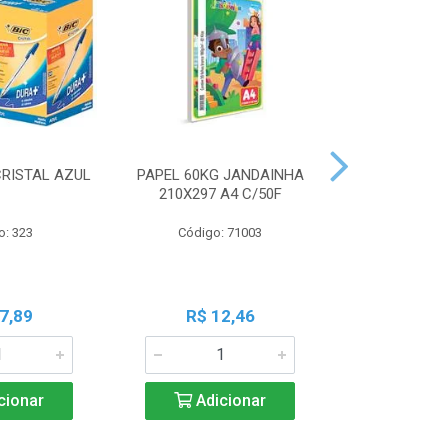
CRISTAL AZUL
PAPEL 60KG JANDAINHA
MASSA MOD
210X297 A4 C/50F
ACRILEX 
o: 323
Código: 71003
Código:
7,89
R$ 12,46
R$ 6
cionar
Adicionar
Adic