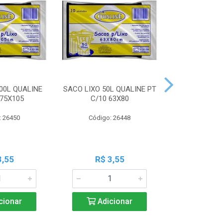
00L QUALINE
SACO LIXO 50L QUALINE PT
SACO LIXO 30
 75X105
C/10 63X80
C/10 
: 26450
Código: 26448
Código:
3,55
R$ 3,55
R$ 3
cionar
Adicionar
Adic