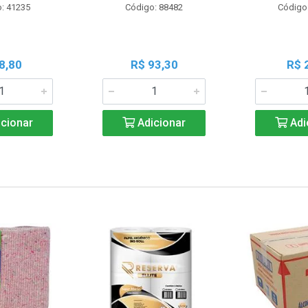
: 41235
Código: 88482
Código
8,80
R$ 93,30
R$ 
cionar
Adicionar
Adi