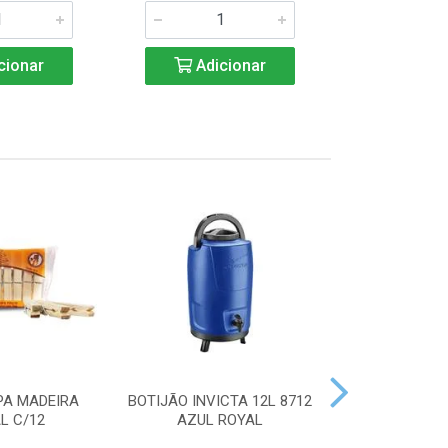
cionar
Adicionar
Adic
PA MADEIRA
BOTIJÃO INVICTA 12L 8712
ACENDEDOR
L C/12
AZUL ROYAL
HANDY 