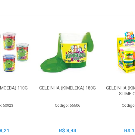
AMOEBA) 110G
GELEINHA (KIMELEKA) 180G
GELEINHA (KI
SLIME 
: 50923
Código: 66606
Código
8,21
R$ 8,43
R$ 1