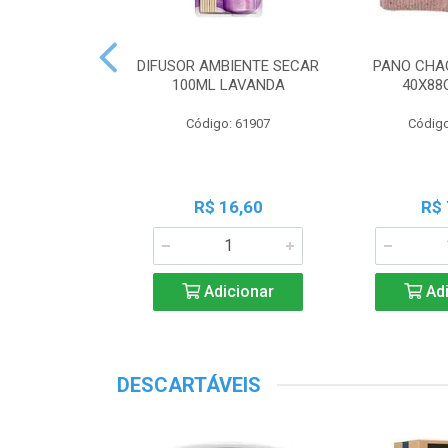
 PERF COALA
DIFUSOR AMBIENTE SECAR
PANO CHA
ML LAVANDA
100ML LAVANDA
40X88
o: 83539
Código: 61907
Código
18,45
R$ 16,60
R$ 
icionar
Adicionar
Adi
DESCARTÁVEIS