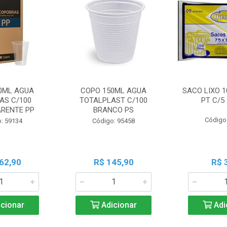
0ML AGUA
COPO 150ML AGUA
SACO LIXO 1
AS C/100
TOTALPLAST C/100
PT C/5
RENTE PP
BRANCO PS
Código
: 59134
Código: 95458
62,90
R$ 145,90
R$ 
cionar
Adicionar
Adi