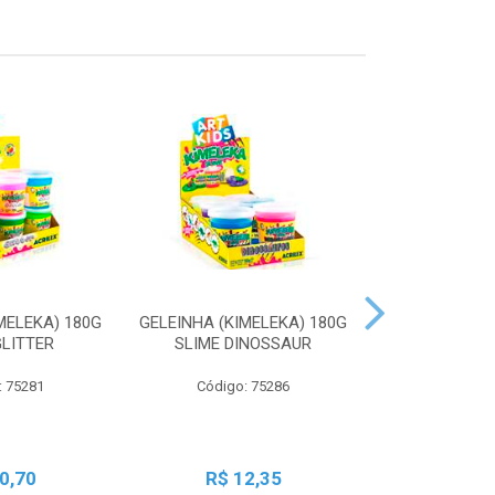
MELEKA) 180G
GELEINHA (KIMELEKA) 180G
GELEINHA (KI
GLITTER
SLIME DINOSSAUR
SLIME AN
: 75281
Código: 75286
Código:
0,70
R$ 12,35
R$ 1