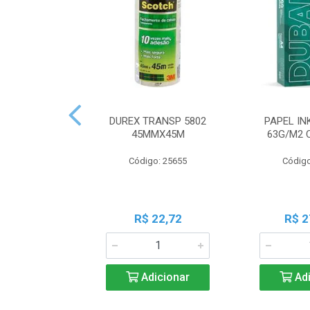
DUREX TRANSP 5802
PAPEL IN
45MMX45M
63G/M2 
Código: 25655
Código
R$ 22,72
R$ 2
Adicionar
Adi