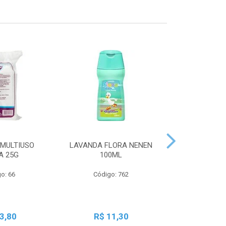
MULTIUSO
LAVANDA FLORA NENEN
SBT LIQ GRA
A 25G
100ML
250
o: 66
Código: 762
Código:
3,80
R$ 11,30
R$ 2