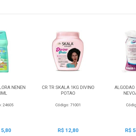
LORA NENEN
CR TR SKALA 1KG DIVINO
ALGODAO 
0ML
POTAO
NEVO
: 24605
Código: 71001
Códig
15,80
R$ 12,80
R$ 5