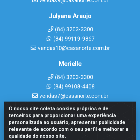
vendas9@casanorte.com.br
Julyana Araujo
(84) 3203-3300
(84) 99119-9867
vendas10@casanorte.com.br
Merielle
(84) 3203-3300
(84) 99108-4408
vendas7@casanorte.com.br
O nosso site coleta cookies próprios e de
Casa Norte LTDA - Av. Interventor Mário Câmara, 1815 -
terceiros para proporcionar uma experiência
Dix-Sept Rosado, Natal/RN - CEP 59054-600 - CNPJ
personalizada ao usuário, apresentar publicidade
08.713.513/0001-51
relevante de acordo com o seu perfil e melhorar a
qualidade do nosso site.