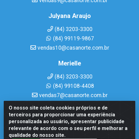
vendas9@casanorte.com.br
Julyana Araujo
(84) 3203-3300
(84) 99119-9867
vendas10@casanorte.com.br
Merielle
(84) 3203-3300
(84) 99108-4408
vendas7@casanorte.com.br
O nosso site coleta cookies próprios e de
Casa Norte LTDA - Av. Interventor Mário Câmara, 1815 -
terceiros para proporcionar uma experiência
Dix-Sept Rosado, Natal/RN - CEP 59054-600 - CNPJ
personalizada ao usuário, apresentar publicidade
08.713.513/0001-51
relevante de acordo com o seu perfil e melhorar a
qualidade do nosso site.