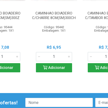
O BOIADEIRO
CAMINHAO BOIADEIRO
CAMINHAO B
CM(SM)300Z
C/CHARRE 8CM(SM)300CH
C/TAMBOR 8C
o: 95444
Código: 95442
Código:
agem: 1X1
Embalagem: 1X1
Embalage
 7,08
R$ 6,95
R$ 7
icionar
Adicionar
Adic
ofertas!