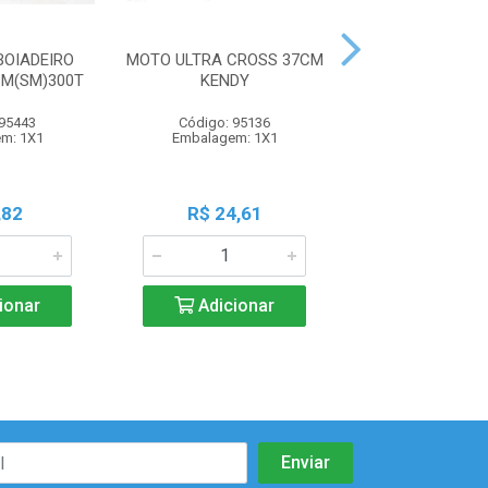
OIADEIRO
MOTO ULTRA CROSS 37CM
MOTO STORM
M(SM)300T
KENDY
18,5X7,5CM SO
 95443
Código: 95136
Código: 106
m: 1X1
Embalagem: 1X1
Embalagem:
,82
R$ 24,61
R$ 9,6
ionar
Adicionar
Adicio