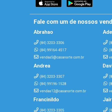
Fale com um de nossos ven
Abrahao
Ade
(84) 3203-3306
(
(84) 99164-4517
(
vendas5@casanorte.com.br
v
Andrea
Dav
(84) 3203-3307
(
(84) 99196-1528
(
vendas12@casanorte.com.br
v
Francinildo
Jai
(84) 3203-3305
(