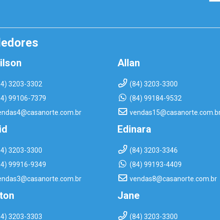
dedores
ilson
Allan
84) 3203-3302
(84) 3203-3300
84) 99106-7379
(84) 99184-9532
endas4@casanorte.com.br
vendas15@casanorte.com.b
id
Edinara
84) 3203-3300
(84) 3203-3346
84) 99916-9349
(84) 99193-4409
endas3@casanorte.com.br
vendas8@casanorte.com.br
rton
Jane
84) 3203-3303
(84) 3203-3300