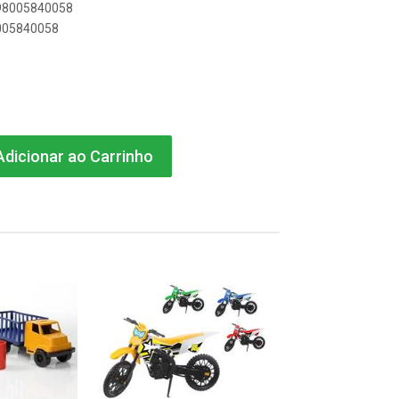
898005840058
8005840058
dicionar ao Carrinho