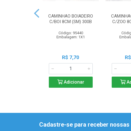
CAMINHAO BOIADEIRO
CAMINHA
C/BOI 8CM (SM) 300B
C/ZOO 8
Código: 95440
Códig
Embalagem: 1X1
Embal
R$ 7,70
R$
Adicionar
Ad
Cadastre-se para receber nossas 