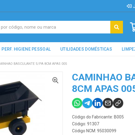
J
PERF. HIGIENE PESSOAL
UTILIDADES DOMÉSTICAS
LIMPE
MINHAO BASCULANTE S/PA 8CM APAS 005
CAMINHAO BA
8CM APAS 00
Código do Fabricante: B005
Código: 91307
Código NCM: 95030099