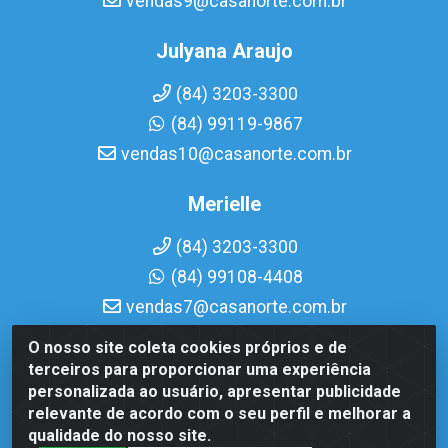
vendas9@casanorte.com.br
Julyana Araujo
(84) 3203-3300
(84) 99119-9867
vendas10@casanorte.com.br
Merielle
(84) 3203-3300
(84) 99108-4408
vendas7@casanorte.com.br
O nosso site coleta cookies próprios e de
Casa Norte LTDA - Av. Interventor Mário Câmara, 1815 -
terceiros para proporcionar uma experiência
Dix-Sept Rosado, Natal/RN - CEP 59054-600 - CNPJ
personalizada ao usuário, apresentar publicidade
08.713.513/0001-51
relevante de acordo com o seu perfil e melhorar a
qualidade do nosso site.