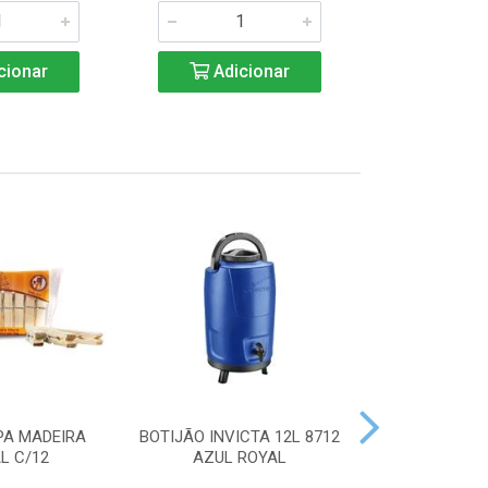
cionar
Adicionar
Adic
PA MADEIRA
BOTIJÃO INVICTA 12L 8712
ACENDEDOR
L C/12
AZUL ROYAL
HANDY 