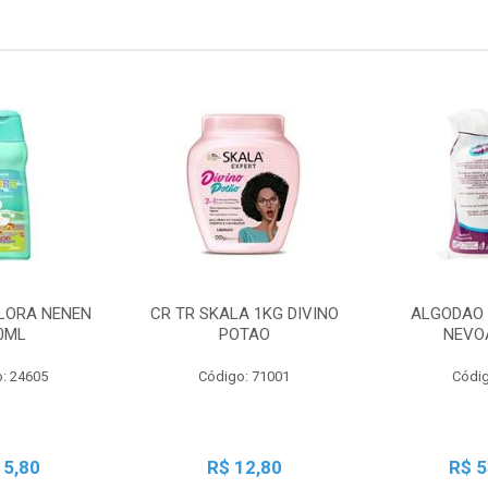
LORA NENEN
CR TR SKALA 1KG DIVINO
ALGODAO 
0ML
POTAO
NEVO
: 24605
Código: 71001
Códig
15,80
R$ 12,80
R$ 5