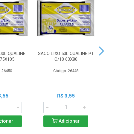
00L QUALINE
SACO LIXO 50L QUALINE PT
SACO LIXO 30
 75X105
C/10 63X80
C/10 
: 26450
Código: 26448
Código:
3,55
R$ 3,55
R$ 3
cionar
Adicionar
Adic