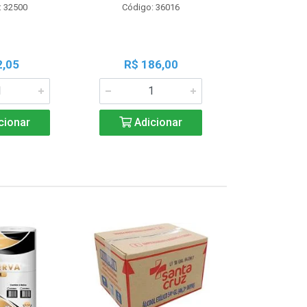
: 32500
Código: 36016
Código:
2,05
R$ 186,00
R$ 1
cionar
Adicionar
Adic