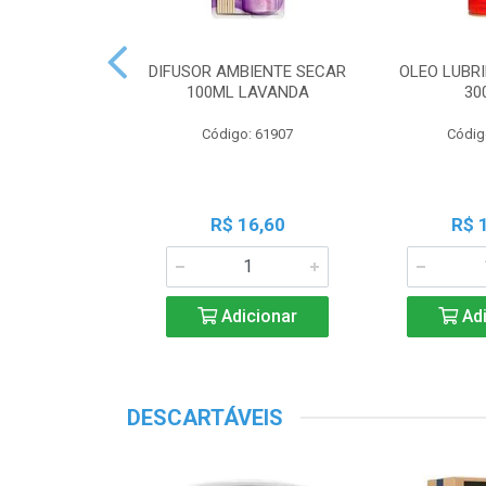
SINF DESODOR
DIFUSOR AMBIENTE SECAR
OLEO LUBRI
NDA BOUQUE
100ML LAVANDA
30
o: 26619
Código: 61907
Códig
 3,85
R$ 16,60
R$ 
icionar
Adicionar
Adi
DESCARTÁVEIS