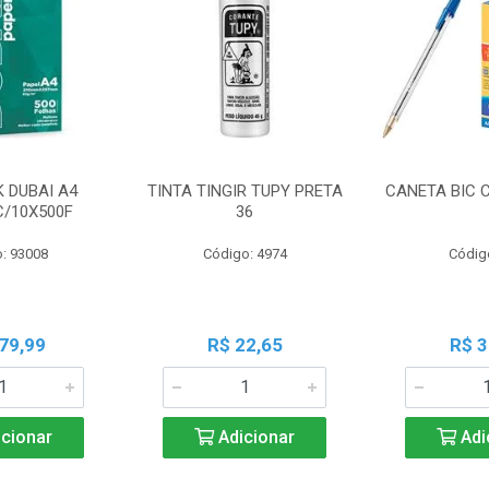
K DUBAI A4
TINTA TINGIR TUPY PRETA
CANETA BIC 
C/10X500F
36
: 93008
Código: 4974
Códig
79,99
R$ 22,65
R$ 3
cionar
Adicionar
Adi