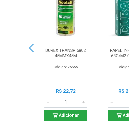
DUREX TRANSP 5802
PAPEL IN
45MMX45M
63G/M2 
Código: 25655
Código
R$ 22,72
R$ 2
Adicionar
Adi