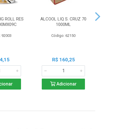
IG ROLL RES
ALCOOL LIQ S. CRUZ 70
PILHA PAN A
300MX09C
1000ML
PALIT C
: 92003
Código: 62150
Código:
4,15
R$ 160,25
R$ 7
cionar
Adicionar
Adic