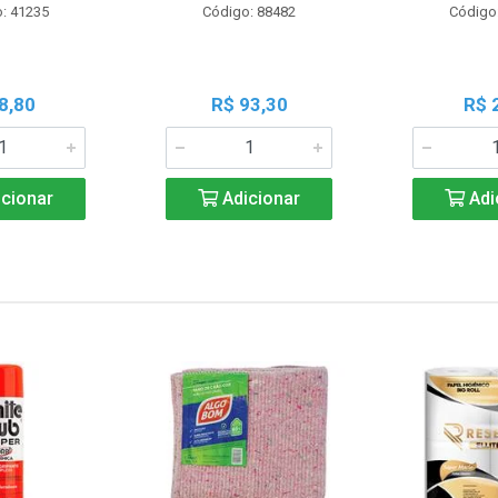
: 41235
Código: 88482
Código
8,80
R$ 93,30
R$ 
cionar
Adicionar
Adi