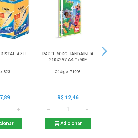
CRISTAL AZUL
PAPEL 60KG JANDAINHA
MASSA MOD
210X297 A4 C/50F
ACRILEX 
o: 323
Código: 71003
Código:
7,89
R$ 12,46
R$ 6
cionar
Adicionar
Adic