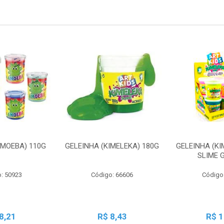
AMOEBA) 110G
GELEINHA (KIMELEKA) 180G
GELEINHA (KI
SLIME 
: 50923
Código: 66606
Código
8,21
R$ 8,43
R$ 1