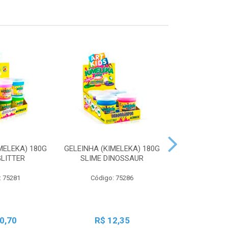
MELEKA) 180G
GELEINHA (KIMELEKA) 180G
GELEINHA (KI
GLITTER
SLIME DINOSSAUR
SLIME AN
: 75281
Código: 75286
Código:
0,70
R$ 12,35
R$ 1