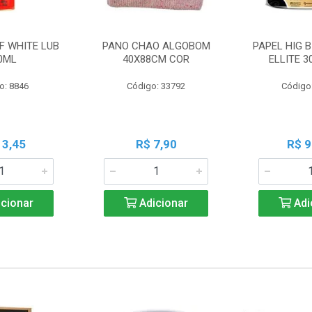
F WHITE LUB
PANO CHAO ALGOBOM
PAPEL HIG B
0ML
40X88CM COR
ELLITE 
o: 8846
Código: 33792
Código
13,45
R$ 7,90
R$ 9
cionar
Adicionar
Adi