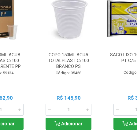
0ML AGUA
COPO 150ML AGUA
SACO LIXO 1
AS C/100
TOTALPLAST C/100
PT C/5
RENTE PP
BRANCO PS
Código
: 59134
Código: 95458
62,90
R$ 145,90
R$ 
cionar
Adicionar
Adi