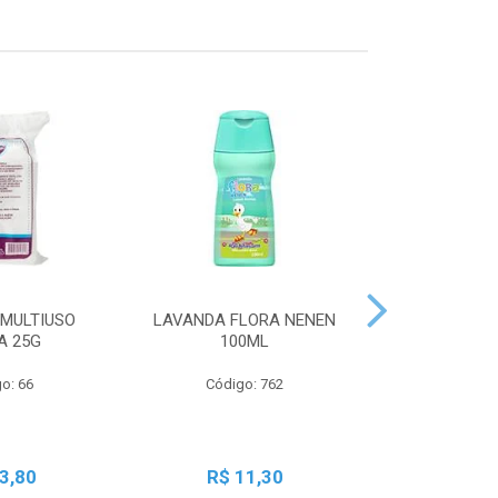
MULTIUSO
LAVANDA FLORA NENEN
SBT LIQ GRA
A 25G
100ML
250
o: 66
Código: 762
Código:
3,80
R$ 11,30
R$ 2