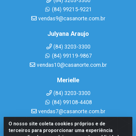
(84) 3203-3300
(84) 99215-9221
vendas9@casanorte.com.br
Julyana Araujo
(84) 3203-3300
(84) 99119-9867
vendas10@casanorte.com.br
Merielle
(84) 3203-3300
(84) 99108-4408
vendas7@casanorte.com.br
O nosso site coleta cookies próprios e de
Casa Norte LTDA - Av. Interventor Mário Câmara, 1815 -
terceiros para proporcionar uma experiência
Dix-Sept Rosado, Natal/RN - CEP 59054-600 - CNPJ