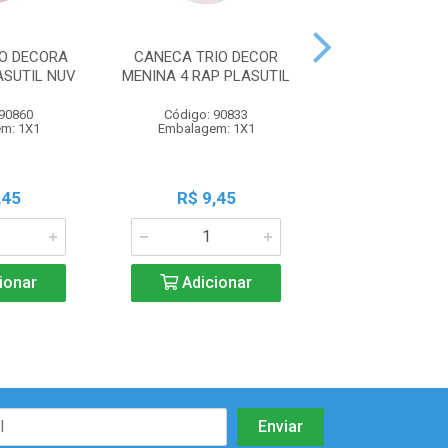
O DECORA
CANECA TRIO DECOR
CANECA T
ASUTIL NUV
MENINA 4 RAP PLASUTIL
CARRO/AST
PLASUTIL 
 90860
Código: 90833
Código: 79
m: 1X1
Embalagem: 1X1
Embalagem:
,45
R$ 9,45
R$ 9,4
ionar
Adicionar
Adicio