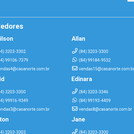
dedores
ilson
Allan
84) 3203-3302
(84) 3203-3300
84) 99106-7379
(84) 99184-9532
endas4@casanorte.com.br
vendas15@casanorte.com.b
id
Edinara
84) 3203-3300
(84) 3203-3346
84) 99916-9349
(84) 99193-4409
endas3@casanorte.com.br
vendas8@casanorte.com.br
rton
Jane
84) 3203-3303
(84) 3203-3300