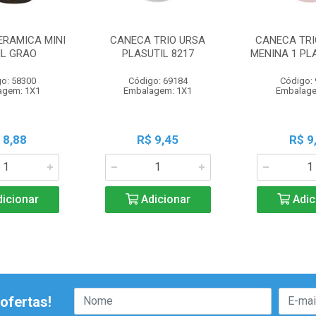
ERAMICA MINI
CANECA TRIO URSA
CANECA TRI
ML GRAO
PLASUTIL 8217
MENINA 1 PL
o: 58300
Código: 69184
Código:
agem: 1X1
Embalagem: 1X1
Embalage
 8,88
R$ 9,45
R$ 9
icionar
Adicionar
Adic
ofertas!