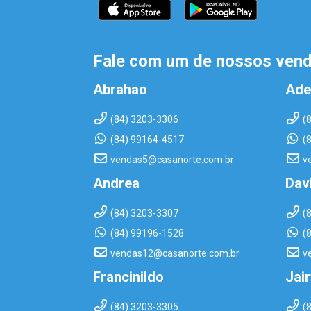
Fale com um de nossos ven
Abrahao
Ade
(84) 3203-3306
(
(84) 99164-4517
(
vendas5@casanorte.com.br
v
Andrea
Dav
(84) 3203-3307
(
(84) 99196-1528
(
vendas12@casanorte.com.br
v
Francinildo
Jai
(84) 3203-3305
(