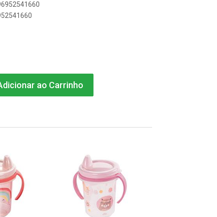
896952541660
6952541660
dicionar ao Carrinho