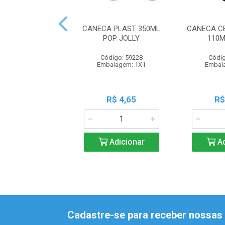
CANECA PLAST 350ML
CANECA C
POP JOLLY
110
Código: 59228
Códig
Embalagem: 1X1
Embal
R$ 4,65
R$
Adicionar
Ad
Cadastre-se para receber nossas 