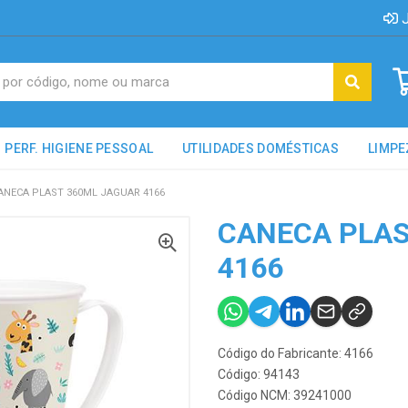
J
PERF. HIGIENE PESSOAL
UTILIDADES DOMÉSTICAS
LIMPE
ANECA PLAST 360ML JAGUAR 4166
CANECA PLAS
4166
Código do Fabricante: 4166
Código: 94143
Código NCM: 39241000