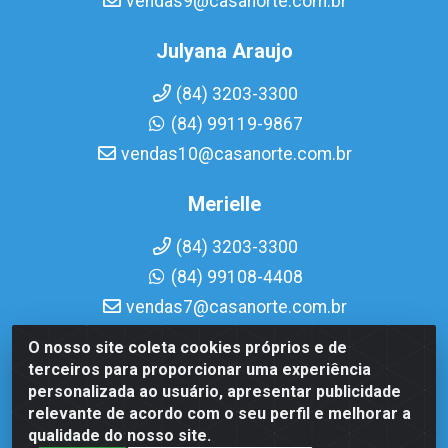
vendas9@casanorte.com.br
Julyana Araujo
(84) 3203-3300
(84) 99119-9867
vendas10@casanorte.com.br
Merielle
(84) 3203-3300
(84) 99108-4408
vendas7@casanorte.com.br
O nosso site coleta cookies próprios e de
Casa Norte LTDA - Av. Interventor Mário Câmara, 1815 -
terceiros para proporcionar uma experiência
Dix-Sept Rosado, Natal/RN - CEP 59054-600 - CNPJ
personalizada ao usuário, apresentar publicidade
08.713.513/0001-51
relevante de acordo com o seu perfil e melhorar a
qualidade do nosso site.