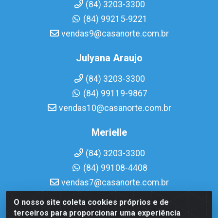
(84) 3203-3300
(84) 99215-9221
vendas9@casanorte.com.br
Julyana Araujo
(84) 3203-3300
(84) 99119-9867
vendas10@casanorte.com.br
Merielle
(84) 3203-3300
(84) 99108-4408
vendas7@casanorte.com.br
O nosso site coleta cookies próprios e de
Casa Norte LTDA - Av. Interventor Mário Câmara, 1815 -
terceiros para proporcionar uma experiência