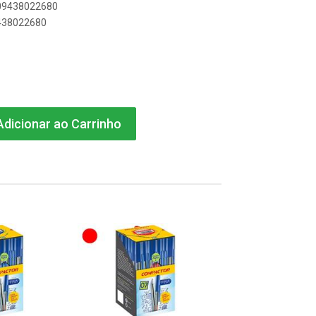
909438022680
9438022680
dicionar ao Carrinho