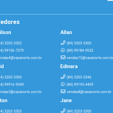
dedores
ilson
Allan
84) 3203-3302
(84) 3203-3300
84) 99106-7379
(84) 99184-9532
endas4@casanorte.com.br
vendas15@casanorte.com.b
id
Edinara
84) 3203-3300
(84) 3203-3346
84) 99916-9349
(84) 99193-4409
endas3@casanorte.com.br
vendas8@casanorte.com.br
rton
Jane
84) 3203-3303
(84) 3203-3300