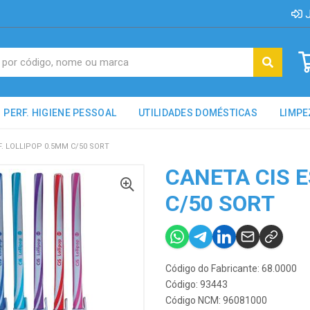
J
PERF. HIGIENE PESSOAL
UTILIDADES DOMÉSTICAS
LIMPE
F. LOLLIPOP 0.5MM C/50 SORT
CANETA CIS E
C/50 SORT
Código do Fabricante: 68.0000
Código: 93443
Código NCM: 96081000