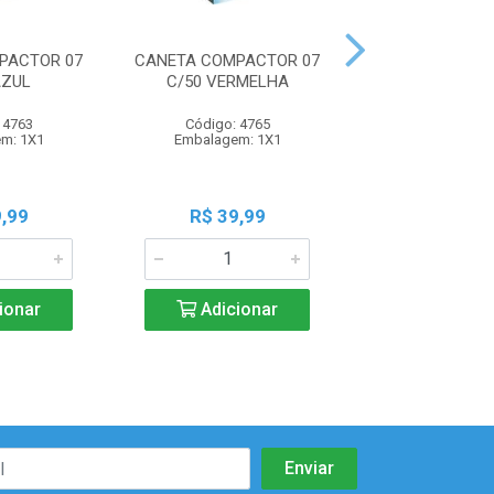
PACTOR 07
CANETA COMPACTOR 07
CANETA COMPAC
AZUL
C/50 VERMELHA
C/2 AZUL
 4763
Código: 4765
Código: 47
m: 1X1
Embalagem: 1X1
Embalagem:
,99
R$ 39,99
R$ 2,7
ionar
Adicionar
Adicio