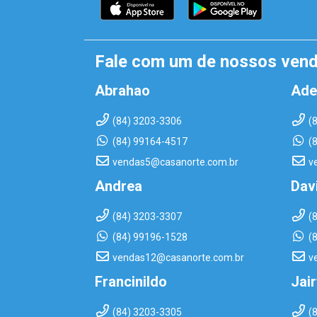
Fale com um de nossos ven
Abrahao
Ade
(84) 3203-3306
(
(84) 99164-4517
(
vendas5@casanorte.com.br
v
Andrea
Dav
(84) 3203-3307
(
(84) 99196-1528
(
vendas12@casanorte.com.br
v
Francinildo
Jai
(84) 3203-3305
(