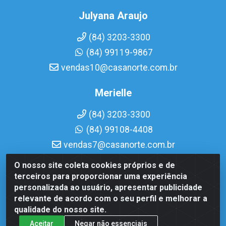
Julyana Araujo
(84) 3203-3300
(84) 99119-9867
vendas10@casanorte.com.br
Merielle
(84) 3203-3300
(84) 99108-4408
vendas7@casanorte.com.br
O nosso site coleta cookies próprios e de
Casa Norte LTDA - Av. Interventor Mário Câmara, 1815 -
terceiros para proporcionar uma experiência
Dix-Sept Rosado, Natal/RN - CEP 59054-600 - CNPJ
personalizada ao usuário, apresentar publicidade
08.713.513/0001-51
relevante de acordo com o seu perfil e melhorar a
qualidade do nosso site.
Aceitar
Negar não essenciais